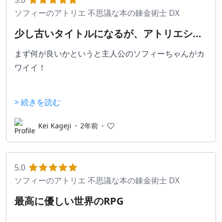
5.0
ソフィーのアトリエ 不思議な本の錬金術士 DX
少し古いタイトルになるが、アトリエシリ
ーズの入門としてオススメ！
まず何が良いかというと主人公のソフィーちゃんがカ
ワイイ！
他のアトリエシリーズと同様にフィールド探索で素材
> 続きを読む
を集め、
錬金術でアイテムを調合するのが基本的な流れのゲー
Kei Kageji
・
2年前
・
ムだ！
アイテム調合のシステムとして少しパズル的要素があ
り、
5.0
また素材の特性をアイテムに引き継がせることが出来
ソフィーのアトリエ 不思議な本の錬金術士 DX
る。
最高に優しい世界のRPG
次に何が良いかというと主人公のソフィーちゃんがカ