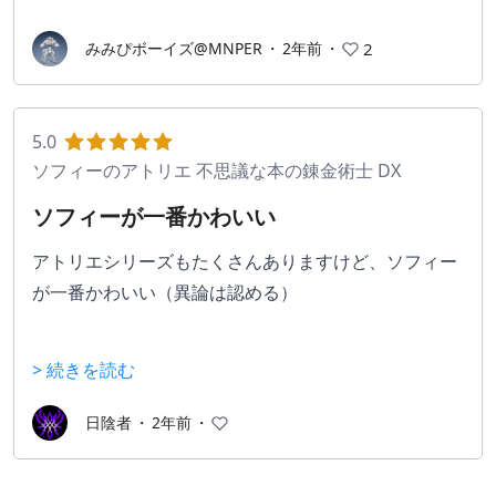
ワイイ！
みみぴボーイズ@MNPER
・
2年前
・
2
理想の素材集めや調合のパズル要素が楽しめるのであ
れば、
5.0
気づいた時には自分の考えた最強のアイテムと最強の
ソフィーのアトリエ 不思議な本の錬金術士 DX
装備を手にしていることだろう。
ソフィーが一番かわいい
最後に何が良いかというと主人公のソフィーちゃんが
アトリエシリーズもたくさんありますけど、ソフィー
カワイイ！
が一番かわいい（異論は認める）
錬金術が素材の厳選だけじゃなくてパズルもしないと
> 続きを読む
いけないのは賛否両論あると思いますけど私は最初か
ら挑めるエンドコンテンツのようでやり込みが果てし
日陰者
・
2年前
・
なくて嫌いじゃないです。