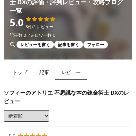
士 DX
の評価・評判レビュー・攻略ブログ
一覧
5.0
3件のレビュー
記事数 0
フォロワー数 0
レビューを書く
記事を書く
フォロー
トップ
記事
レビュー
ソフィーのアトリエ 不思議な本の錬金術士 DX
のレ
ビュー