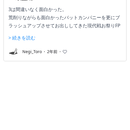
3は間違いなく面白かった。
荒削りながらも面白かったバットカンパニーを更にブ
ラッシュアップさせてお出ししてきた現代戦お祭りFP
Sはまさに神ゲー。
> 続きを読む
なんとPC版は今でも有志の鯖が立ちある程度の人口が
いる御長寿タイトル。
Negi_Toro
・
2年前
・
3と4をプレイすれば今のBF難民たちが何を求めている
のかよく分かるので、興味があればぜひ。どうせ安い
し。