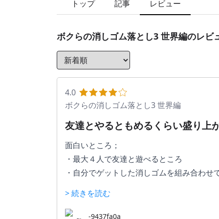
トップ
記事
レビュー
ボクらの消しゴム落とし3 世界編
のレビ
4.0
ボクらの消しゴム落とし3 世界編
友達とやるともめるくらい盛り上
面白いところ；
・最大４人で友達と遊べるところ
・自分でゲットした消しゴムを組み合わせて
・定規とかぶんどきとか学校で出てくるも
> 続きを読む
僕はこれで友達と何回か喧嘩になりそうで
-9437fa0a