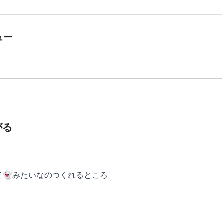
ュー
がる
👻みたいなのつくれるところ
のが出てきて面白い
したｗ