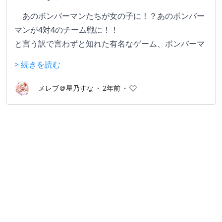
　あのボンバーマンたちが女の子に！？あのボンバー
マンが4対4のチーム戦に！！
と言う訳で言わずと知れた有名なゲーム、ボンバーマ
ンの派生作品。かなり純粋な
> 続きを読む
PvP。
PC版（完全無料）とAC（アーケード版）があるが、A
メレブ＠星乃すな
・
2年前
・
Cの配信は基本無理なのでお勧めは基本PC（コナミス
テーション）版。
　本家は（基本）1vs1vs1vs1の4人バトルロワイヤル
なのに対しこちらは4:4のチーム戦である事と、勝利条
件が「敵を倒すこと」じゃなく「敵の基地を壊すこ
と」であることが最大の違い。
　また自由に選べる各キャラにはそれぞれ固有（大体
1キャラ4スキル）の様々なスキルを2つ持つことがで