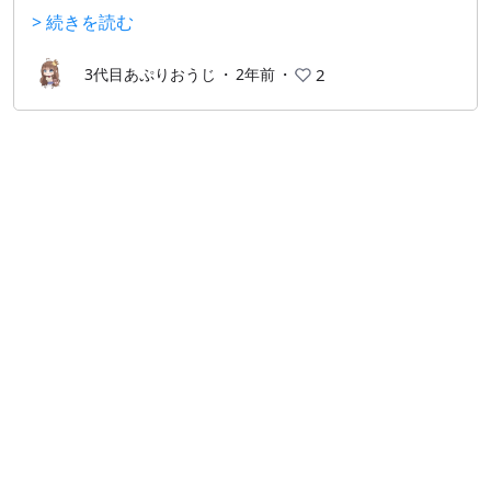
消化できるかチャレンジするもヨシ！武器のスキンを
> 続きを読む
解放するのもヨシ！
沢山のやり込み要素が満載です！
3代目あぷりおうじ
・
2年前
・
2
求人情報：ブラックオプス隊は誰でもウェルカムかつ
アットホームで、和気あいあいな特殊部隊です！あな
たの入隊をお待ちしております！
それでは戦場で会いましょう！アディオスアミーゴ！
P.s私のゾンビモード最高ラウンド数はソロで68、マル
チ89です。かかった時間は…23時スタートで、日が登
っていましたw