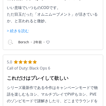
は・・・
いい意味でいつものCODです。
ただ目玉だった「オムニムーブメント」が活きている
か、と言われると微妙。
なおPC勢かXbox勢はGamePassに入れば月1000円で
> 続きを読む
プレイし放題なのでそういった意味でもおすすめでき
るナンバリングです
Borsch
・
2年前
・
5.0
Call of Duty: Black Ops 6
これだけはプレイして欲しい
シリーズ最新作である今作はキャンペーンモードで物
語を楽しむもヨシ、マルチプレイでPVPもヨシ、PVE
のゾンビモードで謎解きしたり、どこまでラウンドを