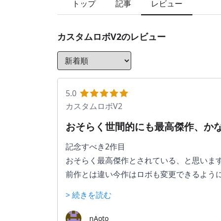
トップ
記事
レビュー
カスタムロボV2
のレビュー
5.0
カスタムロボV2
おそらく世間的にも最高傑作、か
記念すべき2作目
おそらく最高傑作とされている、と思いま
前作とは違い今作はロボも変更できるよう
相変わらず特別なものを除いて滅多に他キ
> 続きを読む
前作のオーソドックスなロボを相棒に色付
最初に貰うロボが軽視されているわけでも
nAoto