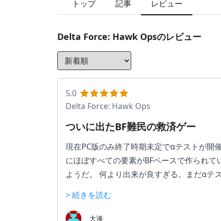
トップ
記事
レビュー
Delta Force: Hawk Ops
のレビュー
5.0
Delta Force: Hawk Ops
ついに出たBF難民の救済ゲー
現在PC版のみ終了時期未定でαテストが開催
にほぼすべての要素がBFベースで作られて
ようだ。 何より出来が良すぎる。まだαテス
ているので、正直悪くなりようがない。 今
> 続きを読む
大盛況。今後のアプデで新モードやキャラ
もりか・・・？ なおライトなタルコフモ
大湊