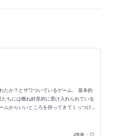
られたか？とザワついているゲーム。 基本的
難民たちには概ね好意的に受け入れられている
のゲームからいいところを持ってきてくっつけ
け、かつ2マップしか無いのに常にマッチは
トを続けたままライブサービスに移行するつ
ミッションだけクリアした以降はやっていな
2年前
・