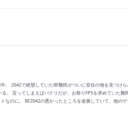
中。 2042で絶望していたBF難民がついに安住の地を見つけ
いる。 言ってしまえばパクリだが、お祭りFPSを求めていた
トなのに。 BF2042の悪かったところを改善していて、他
のところBF的なモードはラッシュ（ブレイクスルー）モードだ
、イベントが追加されていく発表もあった。もしかしてαテス
ードも用意されているが、あまり興味がないのでキャラ解放用の