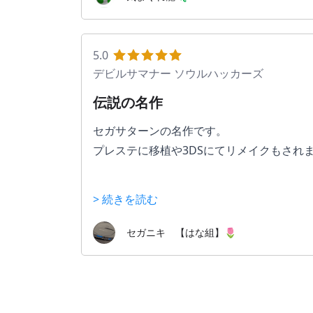
ビジョンクエストやネットワークからの依
などよりネットを使った物語が特徴
ネットワークと悪魔を結びつける納得の
5.0
ストーリーでしたねぇ
デビルサマナー ソウルハッカーズ
伝説の名作
セガサターンの名作です。
プレステに移植や3DSにてリメイクもされ
あらすじ
> 続きを読む
主人公がデビルサマナー（悪魔召喚士）同
未来を見越した世界設定となっていました
セガニキ 【はな組】🌷
登場キャラも一癖二癖ある尖った設定とな
仲間にした悪魔同士を合体する事で強くす
こういった設定、ギミックが当時としては