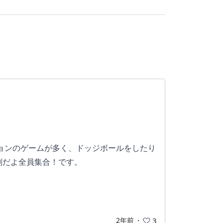
ションのゲームが多く、ドッジボールをしたり
劇だよ全員集合！です。
金を集めてお店で必殺技を買ってキャラクタ
しく、当時相当やり込みました。
2年前
・
3