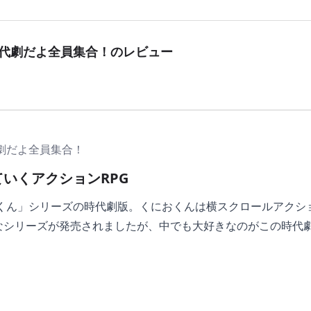
時代劇だよ全員集合！
のレビュー
劇だよ全員集合！
いくアクションRPG
おくん」シリーズの時代劇版。くにおくんは横スクロールアク
なシリーズが発売されましたが、中でも大好きなのがこの時代
江戸からスタートし、敵を倒しながらステータスを上げたりお
がたくさんあったり、隠してあるお店を見つけたりするのが楽