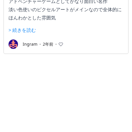
アドベンチャーゲームとしてかなり面白い名作
淡い色使いのピクセルアートがメインなので全体的に
ほんわかとした雰囲気
主人公のジョンと珊を見てるとラスアスのジョエルと
> 続きを読む
エリーを思い出しました
なおDLCで牧物もプレイできます。普通に面白かっ
Ingram
・
2年前
・
た。