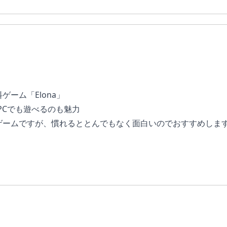
ーム「Elona」
PCでも遊べるのも魅力
ゲームですが、慣れるととんでもなく面白いのでおすすめしま
Elin」が早期アクセス開始予定。楽しみすぎる。