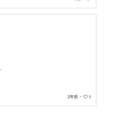
す
2年前
・
1