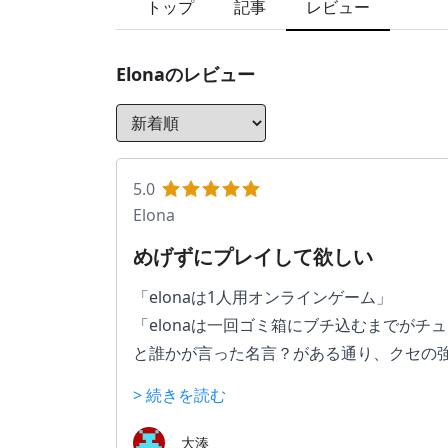
トップ
記事
レビュー
Elona
のレビュー
5.0
Elona
めげずにプレイして欲しい
「elonaは1人用オンラインゲーム」
「elonaは一回ゴミ箱にブチ込むまでがチ
と誰かが言った名言？がある通り、クセの
ちなみにマジで自分も1回ゴミ箱にぶち込
> 続きを読む
理解すれば本当に面白いのでがんばってみ
大湊