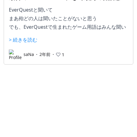
EverQuestと聞いて
まあ殆どの人は聞いたことがないと思う
でも、EverQuestで生まれたゲーム用語はみんな聞い
たことがあるはずだ。そう、2個くらい。
> 続きを読む
ひとつはトレイン
saNa
・
2年前
・
1
敵が列を作ってプレイヤーを追いかけてる様子が電車
になぞらえてそう呼ばれているわけだが…、トレイン
と言えばやっぱりEQ。
何を隠そうこのゲームは、”敵が無限に追いかけてくる
し、敵に敵が反応する”。一度追いかけられたら抜け出
す選択肢は二つだけ。エリアを移動してロードを挟む
か、倒しきる。
撤退する時に無限に追いかけてくる敵は周囲の敵を巻
き込んでどんどん数を増しながらエリアを超えるまで