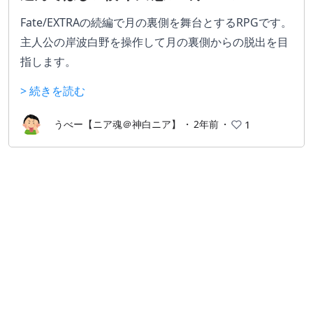
Fate/EXTRAの続編で月の裏側を舞台とするRPGです。
主人公の岸波白野を操作して月の裏側からの脱出を目
指します。
選べるサーヴァントはFate/EXTRAの相棒だったセイバ
> 続きを読む
ーのネロ、アーチャーの無銘（エミヤとは別世界
線）、キャスターのタマモに加えて月の裏側で眠って
うべー【ニア魂＠神白ニア】
・
2年前
・
1
いたギルガメッシュです。
ギルガメッシュルートでは白野はバーサーカーと契約
していたことになっています。
そして11年越しにFate/Grand Orderの岸波白野（ム
ーンキャンサー）のマイルームボイスでバーサーカー
がエルキドゥ（明言はしていない）だということがほ
ぼ確定した。
ギルガメッシュは即死の選択肢が多いが一番強いサー
ヴァントです。