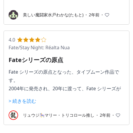
美しい魔闘家水戸わかな(たもと)
・
2年前
・
4.0
Fate/Stay Night: Réalta Nua
Fateシリーズの原点
Fate シリーズの原点となった、タイプムーン作品で
す。
2004年に発売され、20年に渡って、Fate シリーズが
色々な展開を見せました。
> 続きを読む
私はPS2版、Vita版、PC復刻版と、何周もプレイして
リュウジ🎠マリー・トリコロール推し
・
2年前
・
いるくらい好きな作品です。
2024年8月にリマスター版がスイッチ、Steam で発売