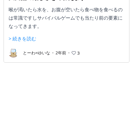
喉が渇いたら水を、お腹が空いたら食べ物を食べるの
は常識ですしサバイバルゲームでも当たり前の要素に
なってきます。
問題はこのゲーム、「栄養素」の概念があります。お
> 続きを読む
肉からタンパク質を、バナナから炭水化物を、ナッツ
から脂質を補給しないと、体調(生命力)に影響を与え
とーわ=ゆいな
・
2年前
・
3
てしまいます。
しかも見渡す限りの大森林。ちょっと探索するつもり
が迷子になり、生きるために水源を探し、安全な寝床
を作ってこれで行ける！…と思ったらちょっとした段
差から落ちて出来た切り傷から破傷風になって力尽き
てしまう。そんな過酷なゲームです。やり応え抜群。
ただ、操作性の癖が強くチュートリアルが分かりづら
いのが惜しい。☆4のレビューとします。キーマウで
のプレイができる環境をお勧めします。