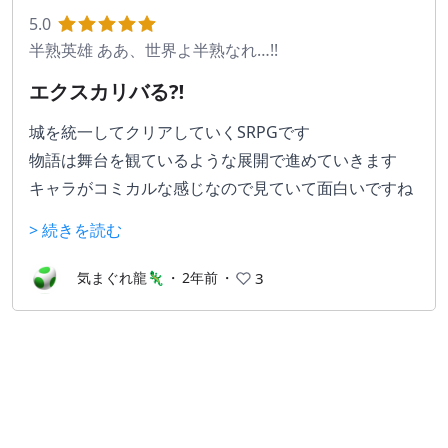
イル。一定時間が経過するとイベントや月イチコマン
5.0
ドが発生し、新たに将軍を雇用したり、切り札（アイ
半熟英雄 ああ、世界よ半熟なれ…!!
テム）の補充等を行うことが可能。
エクスカリバる⁈
今作の目玉はなんといっても戦闘中にたまごからエッ
城を統一してクリアしていくSRPGです
グモンスターを召喚するシステム。
物語は舞台を観ているような展開で進めていきます
このシステムはFC版の前作が初出であり、ファイナル
キャラがコミカルな感じなので見ていて面白いですね
ファンタジーにおける召喚の原点とされている。
戦闘面ではエッグモンスターが特徴です
> 続きを読む
エッグモンスターもそうだが、全編にギャグ要素が盛
どこか見た事があるようなパロディ全開の
り込まれており、自社（他社も）のパロディも豊富な
技やキャラなのでクスッとしてしまいます
気まぐれ龍🦎
・
2年前
・
3
ため、元ネタが分かるとより楽しめる。
今やっても色褪せないゲームと思います
とても戦争をしているとは思えないコミカルな戦闘、
癖のあるキャラクター、汎用グラだが個性が光る将軍
達など注目してほしい部分が多くある。
音楽は前作ファンのすぎやまこういち氏が担当。更に