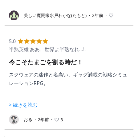
美しい魔闘家水戸わかな(たもと)
・
2年前
・
5.0
半熟英雄 ああ、世界よ半熟なれ…!!
今こそたまごを割る時だ！
スクウェアの迷作と名高い、ギャグ満載の戦略シミュ
レーションRPG。
物語はキャラがステージ上に立ち、それを観衆が見守
> 続きを読む
るという演劇のような構図で進行される。
シミュレーション部分はリアルタイムとなっており、
おる
・
2年前
・
3
自軍の城を守りつつ攻めてくる敵を打ち破りながら自
身も将軍を派遣して敵の城を攻め、統一していくスタ