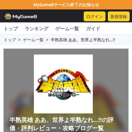
MyGame8サービス終了のお知らせ
ログイン
新規登録
トップ
ランキング
ゲーム一覧
ガイド
トップ
>
ゲーム一覧
>
半熟英雄 ああ、世界よ半熟なれ…!!
半熟英雄 ああ、世界よ半熟なれ…!!
の評
価・評判レビュー・攻略ブログ一覧