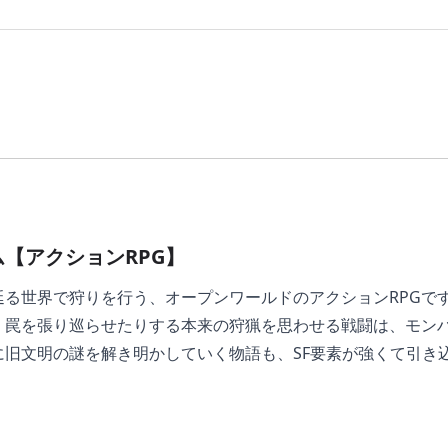
【アクションRPG】
る世界で狩りを行う、オープンワールドのアクションRPGで
、罠を張り巡らせたりする本来の狩猟を思わせる戦闘は、モン
旧文明の謎を解き明かしていく物語も、SF要素が強くて引き
、旧文明の廃墟が点在する世界観が素晴らしく、狩りをしなが
逸で、攻撃すると小さな部品が外れて落ちるところまで再現さ