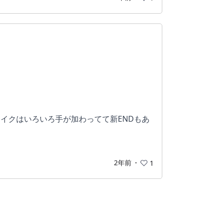
メイクはいろいろ手が加わってて新ENDもあ
、代わりに謎解きや解釈に重きを置いてい
も同じ事。
2年前
・
1
館だからね！！！！