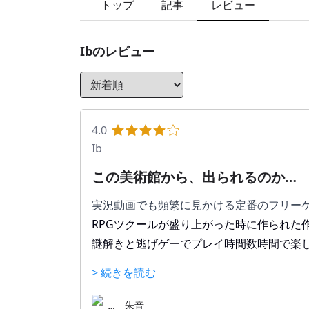
トップ
記事
レビュー
Ib
のレビュー
4.0
Ib
この美術館から、出られるのか…
実況動画でも頻繁に見かける定番のフリー
RPGツクールが盛り上がった時に作られた
謎解きと逃げゲーでプレイ時間数時間で楽
主人公のイヴは無事謎の美術館から脱出出
> 続きを読む
本作はリメイクされ遊びやすくなっている
朱音