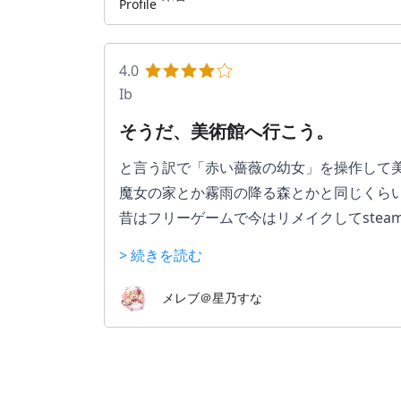
4.0
Ib
そうだ、美術館へ行こう。
と言う訳で「赤い薔薇の幼女」を操作して
魔女の家とか霧雨の降る森とかと同じくら
昔はフリーゲームで今はリメイクしてste
る…らしい。steam版はやった事ないから
> 続きを読む
ホラーゲームとは言っても上記2つや青鬼
るイメージ。マルチエンドなので行動如何
メレブ＠星乃すな
あと解釈に重きを置いている…と書いたけ
そんなに怖くないし頭ひねるしキャラ良い
…ちなみに私は、大変申し訳ないけれど「