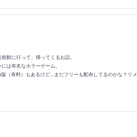
美術館に行って、帰ってくるお話。
いには有名なホラーゲーム。
am版（有料）もあるけど…まだフリーも配布してるのかな？リ
わからん。
とかと比べればホラー（ドッキリ）要素も即死要素もだいぶ薄く
によっては…だけれど、それは上に並んでるような他のゲーム
れど、もうちょっと嚙み砕くとまぁつまり雰囲気が良い。美術
し余韻も残るし…ホラーゲーム入門としてはかなりお勧め！
黄色」が好きよ。