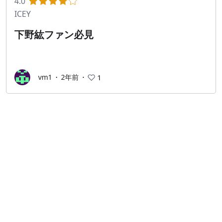
4.0
ICEY
下野紘ファン必見
vm1
・
2年前
・
1