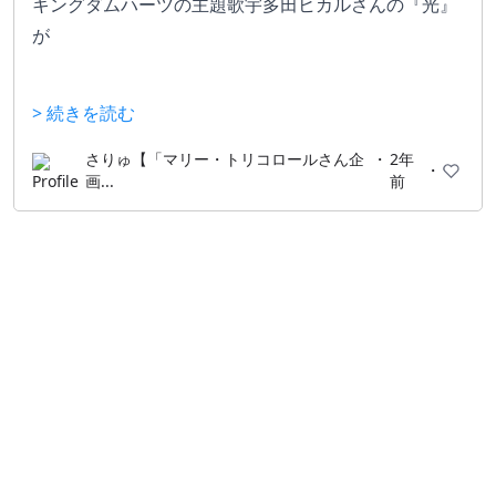
キングダムハーツの主題歌宇多田ヒカルさんの『光』
が
ファイナルミックスでは英語版の『
Simple And Clean
> 続きを読む
』にかわってて
エンディングで流れるシーンが最高！！
さりゅ【「マリー・トリコロールさん企
・
2年
・
画...
前