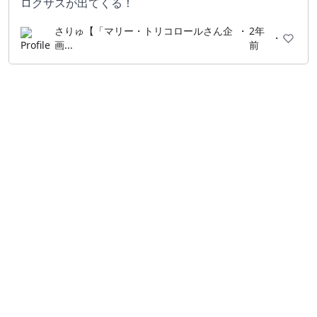
ロクサスが出てくる！
さりゅ【「マリー・トリコロールさん企
・
2年
・
画...
前