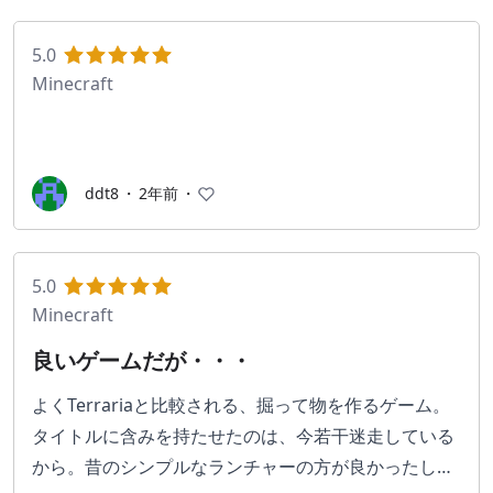
現実もこんなに簡単に草むしりや耕運が出来れば良い
のにと思いながら畑を広げて行っています。
5.0
Minecraft
最推しが雑談しながらプレイする配信好きです
時間が溶けていくゲームです。
ddt8
・
2年前
・
5.0
Minecraft
良いゲームだが・・・
よくTerrariaと比較される、掘って物を作るゲーム。 
タイトルに含みを持たせたのは、今若干迷走している
から。昔のシンプルなランチャーの方が良かったし、