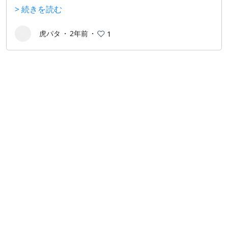
無理やりリソースパック（MODのようなもの）を統
> 続きを読む
合する必要はなかったように思う。 MODを入れたけ
ればForgeを入れる必要があった時代の方が、自由度
虎パタ
・
2年前
・
1
も高く個人的には好きだった。もちろん今は敷居が下
がり遊びやすくなっている。 もしPCゲーに慣れてい
るなら、スマホ版はおすすめしない。操作がしにくく
5分と遊べない。