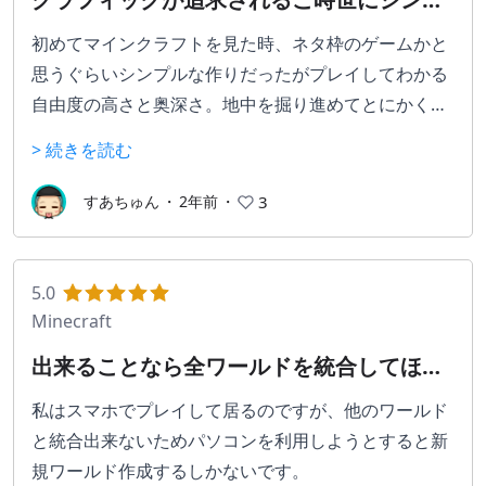
ルな作りで奥深いゲーム
初めてマインクラフトを見た時、ネタ枠のゲームかと
思うぐらいシンプルな作りだったがプレイしてわかる
自由度の高さと奥深さ。地中を掘り進めてとにかくダ
イヤを探すもヨシ、海底遺跡を探すもヨシ、エンダー
> 続きを読む
ドラゴンを倒すもヨシ、倒さずほのぼの牧場を作るも
ヨシ、とにかく自由。自分よりも我が子が先にエンチ
すあちゅん
・
2年前
・
3
ャント、レッドストーン回路による罠作りなどスキル
アップしていて教えて貰う立場に。プログラミング教
室で使われる理由にも納得です。
5.0
Minecraft
出来ることなら全ワールドを統合してほし
い
私はスマホでプレイして居るのですが、他のワールド
と統合出来ないためパソコンを利用しようとすると新
規ワールド作成するしかないです。