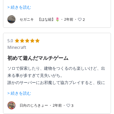
勿体なくて捨てることが出来ないので、出来れば統合
> 続きを読む
出来るようにしてほしいです。
無理なのはわかっているのですけれどね。
セガニキ 【はな組】🌷
・
2年前
・
2
コツコツと好きな物を構築するのは好きなのですが、
スマホの能力が低いと処理落ちしてくることがしばし
5.0
ばありました。
Minecraft
スマホを新しい機種に買い換えると問題無くなるので
初めて遊んだマルチゲーム
すが、そういった事を考えないですむパソコン版の方
が便利だったと後で知りました。
ソロで探索したり、建物をつくるのも楽しいけど、出
来る事が多すぎて見失いがち。
最近はひたすらに家畜を増やして牧場を作って楽しん
誰かのサーバーにお邪魔して協力プレイすると、役に
でいますが、うるさい上に処理が追いつかないし、蜂
立つ建物・喜んでくれる施設を考えて、やりたい事が
> 続きを読む
は増やしてもいきなり消えるしで不便です
どんどん増えていきます。
最高ですね
日向のじろきょー
・
2年前
・
3