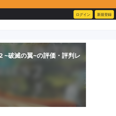
ログイン
新規登録
 ~破滅の翼~
の評価・評判レ