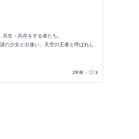
み、共生・共存をする者たち。
、謎の少女と出逢い、
天空の王者と呼ばれし
身を投じる事となる。
2年前
・
3
重視した作品なので、世界観設定や物語が面