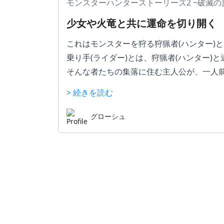
モンスターハンターストーリーズ2 ~破滅の
少女や火竜と共に運命を切り開く
これはモンスターを狩る狩猟者(ハンター)とは異
乗り手(ライダー)とは、狩猟者(ハンター
そんな者たちの集落に住む主人公が、一人前
火竜
リオレウスから一つの卵を託される。
> 続きを読む
その卵(リオレウスの子)を巡る壮絶な物語
グローシュ
ーこの作品の良かった点ー
・物語性の強い作品
昨今のモンハンでは物語性が強くなってき
白い。
当然、登場キャラたち其々は個性が強く、