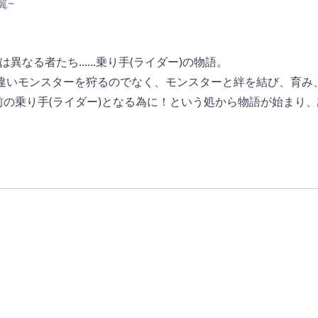
翼~
なる者たち......乗り手(ライダー)の物語。
)と違いモンスターを狩るのでなく、モンスターと絆を結び、育
の乗り手(ライダー)となる為に！という処から物語が始まり
に主人公は、謎の少女や仲間やモンスターと絆を深めながらも
ているが、このストーリーズシリーズは無印の頃から物語性を
やり取りも面白く、それに伴う物語の展開も面白い。