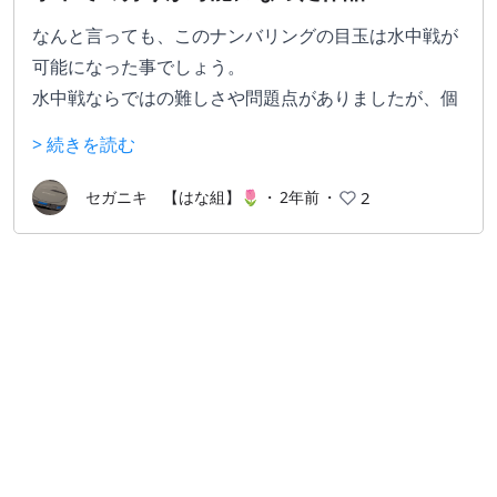
なんと言っても、このナンバリングの目玉は水中戦が
可能になった事でしょう。
水中戦ならではの難しさや問題点がありましたが、個
人的に復活して欲しい要素です。
> 続きを読む
ちなみにスラッシュアックスはこのナンバリングから
採用されました。
セガニキ 【はな組】🌷
・
2年前
・
2
登場モンスターはこれまでのナンバリングから一新さ
れました。
新しいモンスター採用が多く当時としては楽しめまし
た。
現在も引き継がれているモンスターもおり、
「ロアル
ドロス」は『ポン・デ・リング』の愛称で現在も親し
まれておりますよね？（多分）
なお登場モンスターは少なく物足りない部分もありま