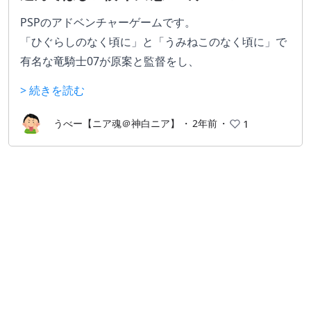
PSPのアドベンチャーゲームです。
「ひぐらしのなく頃に」と「うみねこのなく頃に」で
有名な竜騎士07が原案と監督をし、
「ローゼンメイデン」と同じPEACH-PITが作画を担当
> 続きを読む
しています。
主人公の九澄博士が引っ越してきた嫦娥町には秘密が
うべー【ニア魂＠神白ニア】
・
2年前
・
1
あり、真相を探っていく物語です。
シナリオが重厚かつボリュームがありとても満足でき
ます。
分岐が多くEDが多いので完全攻略したい場合は攻略サ
イトを見ることをオススメします。