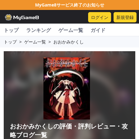
MyGame8サービス終了のお知らせ
ログイン
新規登録
トップ
ランキング
ゲーム一覧
ガイド
トップ
>
ゲーム一覧
>
おおかみかくし
おおかみかくし
の評価・評判レビュー・攻
略ブログ一覧