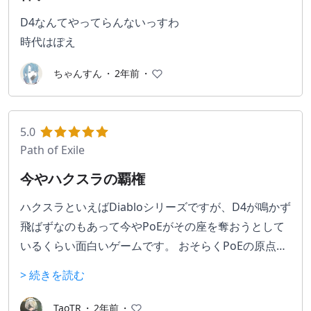
D4なんてやってらんないっすわ
時代はぽえ
ちゃんすん
・
2年前
・
5.0
Path of Exile
今やハクスラの覇権
ハクスラといえばDiabloシリーズですが、D4が鳴かず
飛ばずなのもあって今やPoEがその座を奪おうとして
いるくらい面白いゲームです。 おそらくPoEの原点は
Diabloなんだとは思いますが、10年続くアプデのおか
> 続きを読む
げでだいぶ違うゲームになっています。（そもそもビ
ルド構築の根本からして違う） 最新シーズンでは何故
TaoTR
・
2年前
・