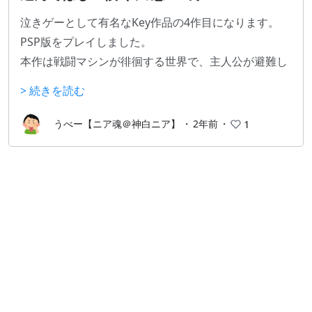
泣きゲーとして有名なKey作品の4作目になります。
PSP版をプレイしました。
本作は戦闘マシンが徘徊する世界で、主人公が避難し
たプラネタリウムで出会った解説員ロボットの少女と
> 続きを読む
交流する物語です。
選択肢やED分岐などはなくゲームというより読み物と
うべー【ニア魂＠神白ニア】
・
2年前
・
1
いう感じでした。
ボリュームはあまり多くないですが内容はとても面白
かったです。
時間がない人でも気軽にプレイできると思います。