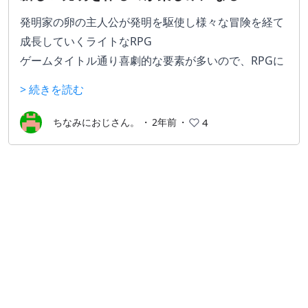
発明家の卵の主人公が発明を駆使し様々な冒険を経て
成長していくライトなRPG
ゲームタイトル通り喜劇的な要素が多いので、RPGに
ありがちな魔物が蔓延り村を滅ぼされるといった悲劇
> 続きを読む
的な要素は薄い。
登場キャラクターたちも敵含めて可愛らしいデザイン
ちなみにおじさん。
・
2年前
・
4
で構成されておりとても親しみやすい。
戦闘後のアイテムドロップ率も高く道中アイテム不足
に悩まされる心配は少なく、
その上レベルアップ時にロボットをメンテナンスして
回復もできるのでRPGとしての難易度は低めかと思わ
れる。
発明要素としては各地に設置されている本棚の本を読
み発明品を学ぶ。（レベル制限あり）もしくは所持ア
イテムを合成して新しいアイテムを生みだしたりなど