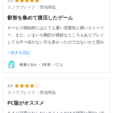
5.0
スノウブレイク：禁域降臨
叡智を集めて復活したゲーム
サービス開始時にはとても重い雰囲気と硬いストーリ
ー、また、いまいち翻訳が微妙なところもありプレイ
しても中々続かない方も多かったのではないかと思わ
れるこのゲーム。
> 続きを読む
心寧はなさんがGame８のイベントで知って始めまし
たが、段々アクティブユーザーが減っていく印象でし
桜瀬りるか
・
2年前
・
2
た。
ですが、ある時急にストーリーの雰囲気が変わり、キ
4.0
ャラクターがとても開放的になりました。そして動画
スノウブレイク：禁域降臨
などで紳士向けとして広まり、見事に復活し、１周年
PC版がオススメ
を迎えました。