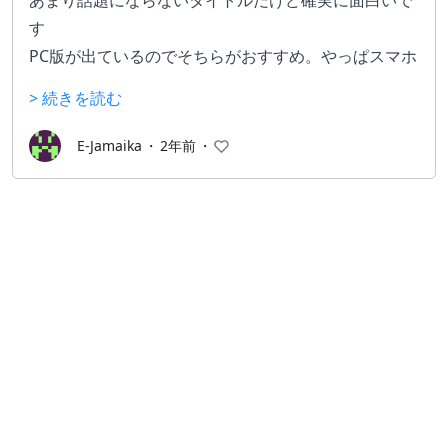
あまり話題にならないタイトルだけど確実に面白いで
「キャラクターが開放的になった」
す
ここが多分復活した一番の内容であり、登場するキャ
PC版が出ているのでそちらがおすすめ。やっぱスマホ
ラクターのコスチュームが過激になり、これは叡智！
でシューティングはキツイっす
> 続きを読む
と評判が高まりました。
私は元々キャラクターのモデルが可愛いと続けていた
ゲーム自体はそこまで特徴あるわけではないですが、
E-Jamaika
・
2年前
・
ので、更に魅力が増したと思っています。
堅実に作られてる印象のTPSです。
（ゲーム公式アンケート項目に「エロさ」という項目
強いて言えばスキンがｴｯ
が増えていて笑いました）
さらにはキャラクターとのふれあいイベントが追加さ
れ、かわいいキャラクター達とイチャイチャすること
ができるようになりました。
自分が選んだ箇所にタッチして触れることでキャラク
ターが反応をしてくれます。