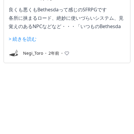
良くも悪くもBethesdaって感じのSFRPGです
各所に挟まるロード、絶妙に使いづらいシステム、見
覚えのあるNPCなどなど・・・「いつものBethesda
ね」って感じで、慣れている人であればすんなりプレ
> 続きを読む
イできるはず。
ただしBethesda初見の人は「何だこの微妙なゲーム
Negi_Toro
・
2年前
・
は」ってなると思うので、セールのときにでも狙って
変えば良いんじゃないかな・・・
あ、もちろんMODはバリバリ対応してるのでMOD目
的であれば面白いです。すのゲームが微妙なのもいつ
ものBethesdaですし。