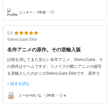
ニッチー
・
2年前
・
5.0
Steins;Gate Elite
名作アニメの原作。その逆輸入版
記憶を消してまた見たい名作アニメ、Steins;Gate。そ
の原作はゲームですが、リメイクの際にアニメの描写
を逆輸入したのがこのSteins;Gate Eliteです。原作そ
のままでも圧倒的高評価のストーリーを楽しめます
> 続きを読む
が、アニメ描写が入ることで見る楽しさも倍増です。
ただ、無印Steins;Gateと同じくTrueENDを見るフラ
とーわ=ゆいな
・
2年前
・
4
グが非常に難しい。これを見るかどうかで評価が全く
変わると思っています。プレイされた際は調べてで