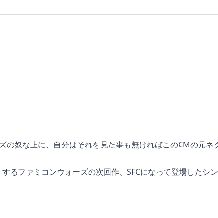
ーズの奴な上に、自分はそれを見た事も無ければこのCMの元ネ
するファミコンウォーズの次回作、SFCになって登場したシ
生産し、敵の部隊を倒しながら拠点を制圧していき、最終的に