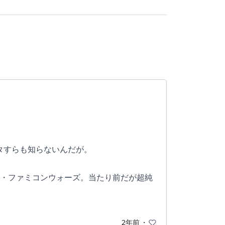
タすらも知らないんだが。
ン・ファミコンウォーズ。当たり前だが超純
は敵の全滅か敵首都占領を目指す。
2年前
・