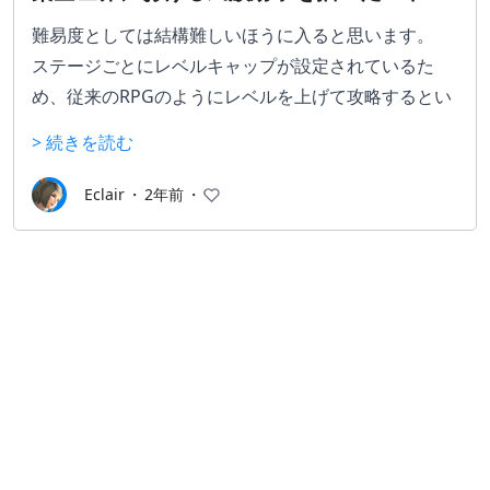
リー
難易度としては結構難しいほうに入ると思います。
ステージごとにレベルキャップが設定されているた
め、従来のRPGのようにレベルを上げて攻略するとい
う手法が通用しません。
> 続きを読む
出現する敵、属性、地形を考慮して知恵と戦術をフル
回転して戦い抜いていく必要があり、ここが上手くい
Eclair
・
2年前
・
かないと簡単に詰んでしまうことになります。
しかし、プレイヤーの選択によってストーリーやエン
ディングが変わり、仲間になるキャラも変わってきま
す。この分岐がこのゲームの一番の醍醐味であると思
っています。
一度ゲームをクリアすると、現在のキャラクターを保
持したまま過去のストーリーの分岐点まで遡って選ば
なかった選択肢を選んで遊び、新しいストーリーを体