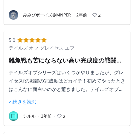
みみぴボーイズ@MNPER
・
2年前
・
2
5.0
テイルズ オブ グレイセス エフ
雑魚戦も苦にならない高い完成度の戦闘シ
ステム
テイルズオブシリーズはいくつかやりましたが、グレ
イセスfの戦闘の完成度はピカイチ！初めてやったとき
はこんなに面白いのかと驚きました。テイルズオブシ
リーズの戦闘システムにおけるエポックメイキング的
> 続きを読む
な作品と言えるかもしれません。旧作では術師系キャ
ラは使っていてあまり楽しくない（敵から離れてひた
シルル
・
2年前
・
2
すら詠唱するとか）こともありましたが、今作ではバ
ンバン魔法を撃ってコンボできるので、どのキャラク