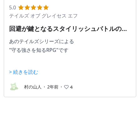
ターを使っても楽しい。ストーリーも複雑でないもの
5.0
の、目的が一貫しており初志貫徹みたいな気持ちの良
テイルズ オブ グレイセス エフ
さがある。ただここは個人の好みが大きいかも？
回避が鍵となるスタイリッシュバトルの王
道RPG
あのテイルズシリーズによる
"守る強さを知るRPG"です
簡単なあらすじ
> 続きを読む
主人公のアスベルは、ある日花畑で出会う記憶をなく
村の山人
・
2年前
・
4
した不思議な少女ソフィと、王子のリチャードと友情
を育み、ずっと友達でいようと約束をする
しかし、３人はいつまでも一緒に居る事はできず、ア
スベルは守る力を得る為に騎士学校に入学する