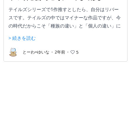
テイルズシリーズで1作推すとしたら、自分はリバー
スです。テイルズの中ではマイナーな作品ですが、今
の時代だからこそ「種族の違い」と「個人の違い」に
正面から向き合ったストーリーが刺さる、プレイして
> 続きを読む
ほしい名作だと思います。
公式のTales of YouTube Channelの感動名シーンラン
とーわ=ゆいな
・
2年前
・
5
キングでも、多くのテイルズシリーズの中で見事アン
ケート1位を獲得しています。ゲームとしてのランキ
ングでは高くないにも関わらず！子供のころにプレイ
て強く影響を受けた作品ですが、今改めてムービーを
見た時には受け取り方が変わったからか、涙が止まり
ませんでした。
戦闘システムの癖がだいぶ強いですが、慣れてくると
他シリーズとは違う戦い方ができるのでマイナスだと
は思っていません。リメイクしてくれないかなぁ…☆