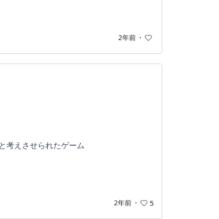
2年前
・
？と考えさせられたゲーム
方が出来ておすすめしたいゲームです！
2年前
・
5