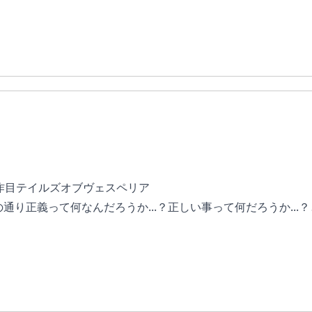
作目テイルズオブヴェスペリア
通り正義って何なんだろうか...？正しい事って何だろうか...
リア後のやり込みまで含めたら100時間は遊べるゲーム
使っても楽しめるバランスで何周プレイしてもいろいろな遊び