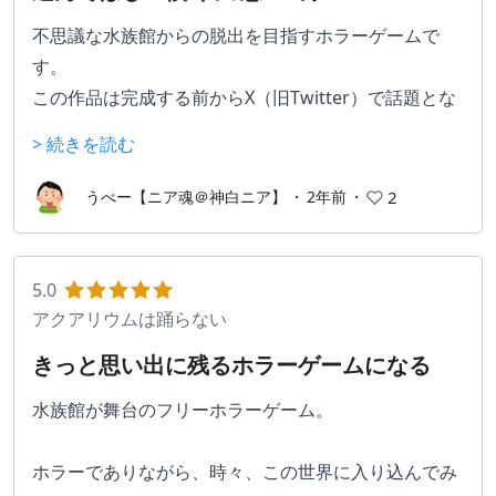
不思議な水族館からの脱出を目指すホラーゲームで
す。
この作品は完成する前からX（旧Twitter）で話題とな
っていました。
> 続きを読む
この作品は5人で制作を始めたのに4人がいなくなり残
されたホラーゲーム嫌いの作者様が1人で8年かけて完
うべー【ニア魂＠神白ニア】
・
2年前
・
2
成させました。
徐々に公開されていくゲーム画面に高まる期待、実際
にプレイしてみると期待以上！
5.0
私が特におすすめなのはBGMです。BGMの良いゲー
アクアリウムは踊らない
ムは名作です。
きっと思い出に残るホラーゲームになる
令和の時代に現れた名作ホラーゲームをぜひプレイし
てみてください。
水族館が舞台のフリーホラーゲーム。
ホラーでありながら、時々、この世界に入り込んでみ