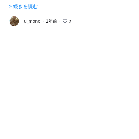
たいと思わせられる、そんな幻想的な世界観。個性的
> 続きを読む
なキャラ達と、綺麗な音楽に引き込まれます。
と思っていたら、いや、やっぱりこんな所ゴメンだ
u_mono
・
2年前
・
2
わ、と思わせられるホラー要素。
緩急のあるストーリーは終わった時に１つの旅を終え
たような感覚を与えてくれます。
プレイ時間は、その人のペースにもよりますが、３時
間～７時間くらい。