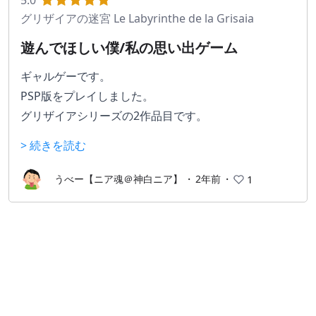
5.0
グリザイアの迷宮 Le Labyrinthe de la Grisaia
遊んでほしい僕/私の思い出ゲーム
ギャルゲーです。
PSP版をプレイしました。
グリザイアシリーズの2作品目です。
グリザイアの果実の続編なのでグリザイアの果実をプ
> 続きを読む
レイしてから本作をプレイすることをオススメしま
す。
うべー【ニア魂＠神白ニア】
・
2年前
・
1
グリザイアの果実の5人のヒロイン榊由美子、周防天
音、松嶋みちる、入巣蒔菜、小嶺幸のその後の物語を
見ることができます。
グリザイアの世界観をより深く知ることができて面白
かったです。
さらに主人公である風見雄二の暗い過去を知ることが
できます。