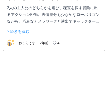
ンRPG
2人の主人公のどちらかを選び、秘宝を探す冒険に出
るアクションRPG。表情差分も少なめなローポリゴン
ながら、巧みなカメラワークと演出でキャラクターが
非常に生き生きと描かれ、涙あり笑いありのストーリ
> 続きを読む
ーは胸が熱くなること間違いなし。「強くてニューゲ
ーム」もあり何度も遊べる点も良し。移植orリメイク
ねこらうす
・
2年前
・
4
まだ？