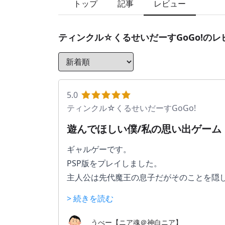
トップ
記事
レビュー
ティンクル☆くるせいだーすGoGo!
のレ
5.0
ティンクル☆くるせいだーすGoGo!
遊んでほしい僕/私の思い出ゲーム
ギャルゲーです。
PSP版をプレイしました。
主人公は先代魔王の息子だがそのことを隠
戦闘パートがありますがあまり難しくはな
> 続きを読む
シナリオにボリュームがあり、ED数も多く
うべー【ニア魂＠神白ニア】