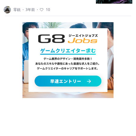
零銃
・
3年前
・
10