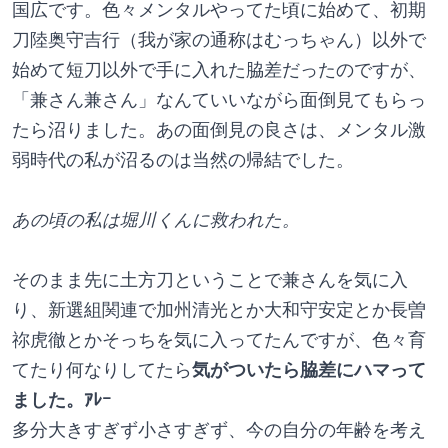
国広です。色々メンタルやってた頃に始めて、初期
刀陸奥守吉行（我が家の通称はむっちゃん）以外で
始めて短刀以外で手に入れた脇差だったのですが、
「兼さん兼さん」なんていいながら面倒見てもらっ
たら沼りました。あの面倒見の良さは、メンタル激
弱時代の私が沼るのは当然の帰結でした。
あの頃の私は堀川くんに救われた。
そのまま先に土方刀ということで兼さんを気に入
り、新選組関連で加州清光とか大和守安定とか長曽
祢虎徹とかそっちを気に入ってたんですが、色々育
てたり何なりしてたら
気がついたら脇差にハマって
ました。ｱﾚｰ
多分大きすぎず小さすぎず、今の自分の年齢を考え