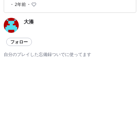
・
2年前
・
大湊
フォロー
自分のプレイした忘備録ついでに使ってます