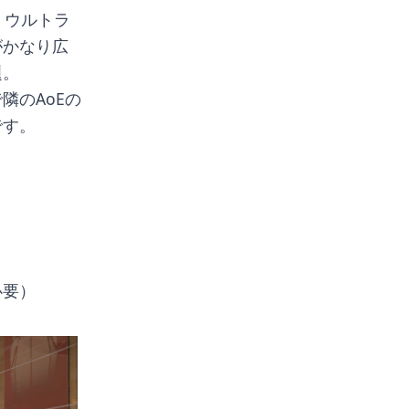
、ウルトラ
がかなり広
題。
隣のAoEの
です。
必要）