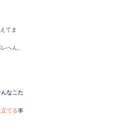
使えてま
バレへん。
そんなこた
に立てる
事