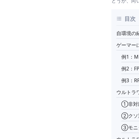
どうか、向
目次
自環境の
ゲーマー
例1：M
例2：FP
例3：RP
ウルトラ
①非対
②クソ
③モニ