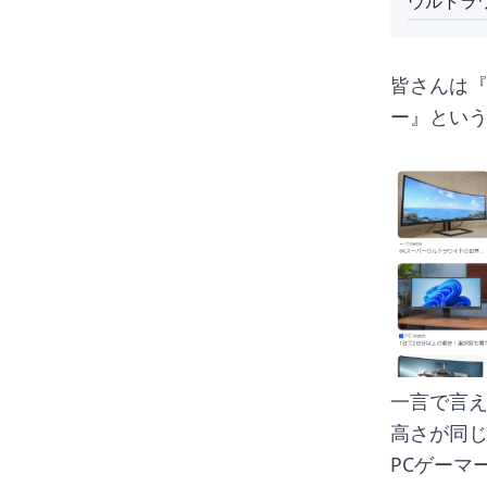
ウルトラ
皆さんは
ー』とい
一言で言
高さが同
PCゲーマ