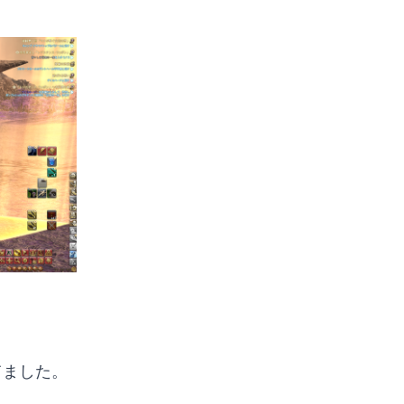
。
てました。