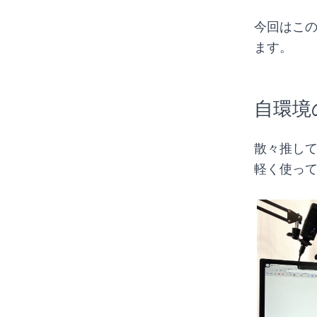
今回はこ
ます。
自環境
散々推し
軽く使っ