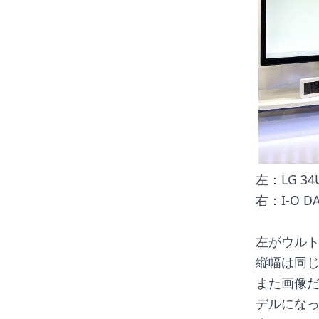
左：LG 34
右：I-O D
左がウル
縦幅は同
また画像
デルにな