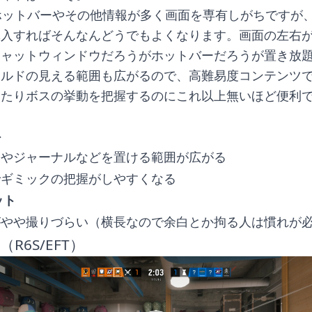
ホットバーやその他情報が多く画面を専有しがちですが
導入すればそんなんどうでもよくなります。画面の左右
チャットウィンドウだろうがホットバーだろうが置き放
ルドの見える範囲も広がるので、高難易度コンテンツで
ったりボスの挙動を把握するのにこれ以上無いほど便利
ト
ーやジャーナルなどを置ける範囲が広がる
でギミックの把握がしやすくなる
ット
がやや撮りづらい（横長なので余白とか拘る人は慣れが
（R6S/EFT）