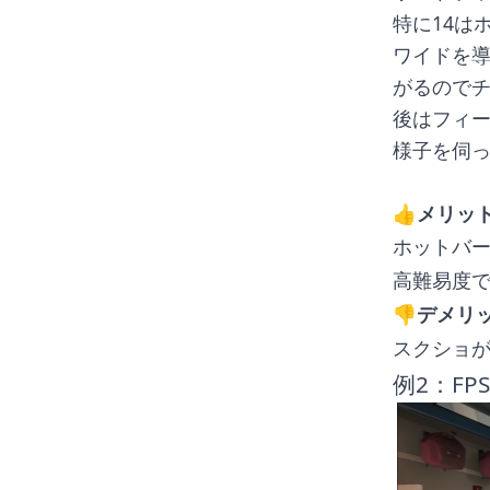
特に14は
ワイドを
がるので
後はフィー
様子を伺
👍️メリッ
ホットバ
高難易度
👎️デメリ
スクショ
例2：FPS