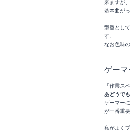
来ますが
基本曲が
型番として
す。
なお色味
ゲーマ
『作業ス
あどうで
ゲーマー
が一番重
私がよく