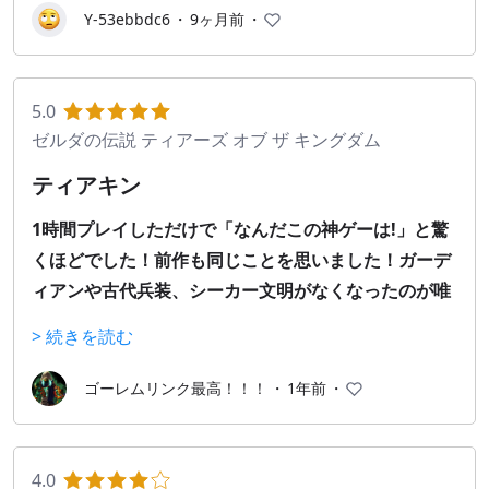
Y-53ebbdc6
・
9ヶ月前
・
5.0
ゼルダの伝説 ティアーズ オブ ザ キングダム
ティアキン
1時間プレイしただけで「なんだこの神ゲーは!」と驚
くほどでした！前作も同じことを思いました！ガーデ
ィアンや古代兵装、シーカー文明がなくなったのが唯
一の残念なところです。
> 続きを読む
　スイッチ２エディションもプレイしたいんですが、
スイッチ２持ってません。
ゴーレムリンク最高！！！
・
1年前
・
　ゼルダの伝説40年おめでとうございま
す!!!!!!!!!!!!!!!!!!!!!!!!!!!!!!!!!!!
4.0