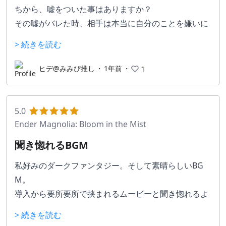
レーター達が居ます。
ちから、嘘をついた事はありますか？
民度も古株のFPSという事もあり、PCも買えない年齢
その嘘がバレた時、相手は本当に自分のことを嫌いに
の奴らが少なくかなり良い方です！そもそもシージは
なるのでしょうか？
> 続きを読む
ボイスよりもチャットが主に使われており、耳障りな
吐息厨もTinderよろしくファッションでFPSをしてい
本作は姫に化けた狼と目が見えない王子の物語。
ヒデ@みみぴ推し
・
1年前
・
1
るマルチタスクが下手な方の性別も少なく、純粋にFP
イメージムービーで一目惚れして購入しました。
Sを楽しみたい！という方にはオススメです！
絵本のように物語が進むゲームで、願いを叶えてくれ
ただし、古株のFPSなだけあってリスキルや知識が無
る魔女に会いに行く為、狼と王子が険しい森を進んで
5.0
いと防ぎようの無い事が多く理不尽に思う事もあるか
いくアクションゲーム。
Ender Magnolia: Bloom in the Mist
と思われます。
4～5時間がクリア目安。
聞き惚れるBGM
今はディスボード等でサーバーに入り経験者と一緒に
目が見えない王子の手を取り一緒に進んだり、離れて
discordを繋いでやるのが1番楽しめるかもしれませ
いる王子に指示を出して行動させたりと、目が見えな
私好みのダークファンタジー。そして素晴らしいBG
ん。
い王子とどうやって複数のステージから成るゴールを
M。
UBIのゲームなのでバグやサーバーエラーなどが多い
目指すのかが肝となっている。
導入から要所要所で挟まれるムービーと聞き惚れるよ
ため星4にしました、様々なFPSをプレイしてきました
目が見えない中、一人で待たされて不安そうな王子の
うなBGMで、あっという間にその世界観に引き込まれ
> 続きを読む
が1番奥が深く、突き詰めれば突き詰めるほど強くな
表情、手を繋いだ時の安心した表情など、細かい表現
ました。