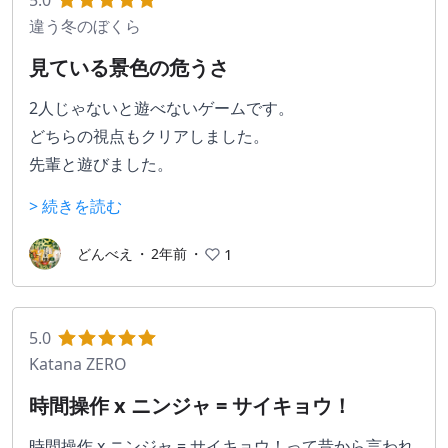
5.0
いるので、このゲームの魅力が伝わると思います。
雰囲気：10/10
違う冬のぼくら
https://www.youtube.com/@shiguremito
内容：10/10
見ている景色の危うさ
ストーリー：10/10
2人じゃないと遊べないゲームです。
とりあえず見たらわかると思うけどMAX。文句言う奴
どちらの視点もクリアしました。
はもう一度遊んでくるべき。それくらい完成されて
先輩と遊びました。
る。よくスピーカーで遊んでる奴もいるけど、ヘッド
先輩は男です。
> 続きを読む
ホンで大音量で遊ぶべき。
■どんなゲーム？
どんべえ
・
2年前
・
1
何がいいかって、クソどもを圧倒的な暴力でひねりつ
とりあえず冒頭は端折りますが、色々あって謎の現象
ぶせるところ。一切の慈悲も猶予も与えず、片っ端か
に巻き込まれていく感じです。そこから、2つの視点
らぶっ潰してく。よくあるお涙頂戴異世界転生イチャ
を選んでステージをクリアしていく、パズルゲームみ
5.0
イチャハッピーエンドみたいな薄っぺらいもんじゃな
たいなものです。
Katana ZERO
い。1の暴力には万の、億の、兆の暴力で圧倒するク
時間操作 x ニンジャ = サイキョウ！
ソ感動するゲーム。それがDOOM。道の途中で邪魔な
■見た目と音
奴がいたら銃をぶっ放して道を空ければいいし、強そ
キャラの絵がすごく丁寧。ドット絵で作られているけ
時間操作 x ニンジャ = サイキョウ！って昔から言われ