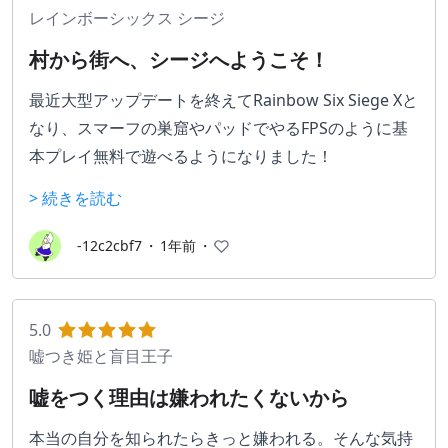
レインボーシックス シージ
村から街へ、シージへようこそ！
最近大型アップデートを終えてRainbow Six Siege Xと
なり、スマーフの巣窟やパッドでやるFPSのように基
本プレイ無料で遊べるようになりました！
このゲームを簡単に説明すると、特殊部隊をモチーフ
> 続きを読む
にした5vs5の攻撃側と防衛側に別れて戦う室内戦闘特
化型FPSです。
-12c2cbf7
・
1年前
・
室内戦闘に特化しているというのが面白い所の1つで
部屋の壁や床、天井等を破壊して射線を増やしたり
し、平面の戦いだけでなく１階2階等の上下の戦いが
5.0
生まれる事により戦術が無限に広がります。
嘘つき姫と盲目王子
主に遊ばれているのはFPSでお馴染みの爆弾系、使え
嘘をつく理由は嫌われたくないから
るキャラは攻撃側防衛側合わせて70人以上…何処ぞの
大乱闘スティーブミシマブラザーズの様に沢山のオペ
本当の自分を知られたらきっと嫌われる。そんな気持