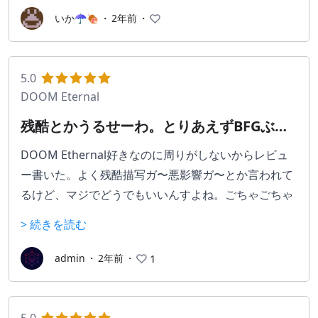
れるので是非遊んでみてください！
も◎
メトロイドヴァニアの醍醐味であるマップ開拓がしや
いか☂🍖
・
2年前
・
すくなっているのも素晴らしい。
仕掛けの動かし方が分からない…
戦闘面も初期から難易度が選べたり、攻撃時以外の敵
王子をどうやって自分の元まで連れてくればいいのか
への当たり判定がなくなっていたりと、かなり遊びや
5.0
分からない…
すくなっている印象→やはり難易度は高め。
DOOM Eternal
そもそも何をすればいいのか分からない…
まだ攻略途中なのでストーリーへの評価はできません
残酷とかうるせーわ。とりあえずBFGぶっ
数多の困難を乗り越え辿り着いたエンディングでは、
が、現在の感想は「このゲーム出会えてよかった」で
放すぞ。
きっとプレイしたあなたの目には涙が浮かんでいる事
す。
DOOM Ethernal好きなのに周りがしないからレビュ
でしょう。
ー書いた。よく残酷描写ガ〜悪影響ガ〜とか言われて
プレイ時間も短く、その辺が評価が二分するゲームか
是非とも自身でプレイして頂きたい所ですが、アクシ
るけど、マジでどうでもいいんすよね。ごちゃごちゃ
もしれませんが、自分にとっては大変思い出深い名作
ョン系が苦手でどうしても手が出ない、という方もい
いってると顔面にBFGぶっ放すぞ。
> 続きを読む
ゲームになりました。
らっしゃるでしょう。
相手の事を大切に思うからこその嘘は、きっと悪くな
そういった方は"時雨ミト"さんの配信をご覧になって
■■■すごく丁寧なDOOMのレビュー■■■
admin
・
2年前
・
1
いし相手も許してくれると思うよ。
は如何でしょう。毎日22時頃から配信をされていま
総合点数：10/10
す。
音楽：10/10
彼女の落ち着いたやさしい声音が世界観にマッチして
グラフィック：10/10