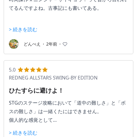
うな奴がいたら銃をぶっ放してぶちのめせばいい。グ
ど、その作り込みもすごい。それを2つに視点分やっ
てるんですよね。古事記にも書いてある。
ロとか知らん。悪魔と戦ってんだからそう言う描写は
ているので、単純にすごいです。音楽も好き。
あるもんだろうが。
▼カタナサイキョウ
> 続きを読む
■ギミック
弾を刀で弾き飛ばすとかしたいですよね？できます。
人間を助けるとか、助けないとか、正義を全うすると
どちらの視点も面白かったです。それぞれの視点でテ
刀一振りで敵を真っ二つにしたいですよね？できま
どんべえ
・
2年前
・
かマジでどうでもいい。殴られたらぶっ潰すんだ。相
ーマが違うので、それを楽しむだけでも面白い。視点
す。スローモーションで敵の弾を跳ね返しながら敵を
手がこっちに気づいたらぶっ潰すんだ。気づかなくて
が違っても同じステージを進むんですが、ギミックを
斬ったり、壁キックからの空中斬りつけをしたり、
も邪魔だからぶっ潰せ。自分を強化できるから、強化
知っていても違う視点になれば動き方も変わるので、
「いわゆる」ニンジャそのものをできます。死んでも
5.0
したらとりあえず奴らをぶっ潰せ。奴らはクソだ。叫
2視点を遊んでも飽きずに最後まで全通できます。
即リトライできるので、新しい方法を試せるのが良か
REDNEG ALLSTARS SWING-BY EDITION
ぶことしか能がないクソだ。叫んだやつの口に銃を突
ったなと。
ひたすらに避けよ！
っ込んでぶっ放せ。そう言うゲーム。
■シナリオはどう？
何も書けないのが辛いところですが、こっちの視点で
▼時間操作がめちゃくちゃ面白い
STGのステージ攻略において「道中の難しさ」と「ボ
は笑えるのに、もう片方の視点では何も笑えない感じ
本当に良いアイデアだと思います。主人公のドラッグ
スの難しさ」は一緒くたにはできません。
が、やっていて怖くなるくらいでした。先輩とやった
で時間がスローになります。弾も見えるし、避けるの
個人的な感覚として…
んですが、すごいすごいの連発でした。
簡単かと思いきや、調子に乗ってると詰みます。時間
・道中攻略はいかに速く倒して敵を制すか
> 続きを読む
を操作できる自分だけ最強モードなのにあっさり死に