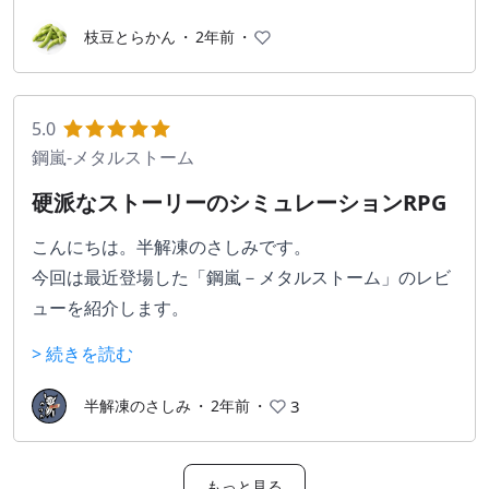
・ボス攻略はいかに上手く避けて敵を制すか
■まとめ
ます。でも死んだ時に「これはうまくいかなかった」
といった違いが挙げられるかと思います。
枝豆とらかん
・
2年前
・
どうせ視点が変わるだけのゲーム、と思う人もいるか
みたいな感じで巻き戻るのが、まるで第三者がビデオ
もしれませんが、そう言う人にこそして欲しいです。
テープを巻き戻してるみたいでカッコいい。
本作はボスラッシュのみです。
自分もどうせ視点変わるだけの中身ない感じっしょ、
つまり弾幕避けがメインといえます。
5.0
でびっくりしたので。
▼ストーリーがダークでグイグイ引き込まれる
心ゆくまで弾を避けるには打って付けです。
鋼嵐-メタルストーム
これにはビックリしました。最初は「サイバーパンク
何よりボス達がバリエーション豊富で中には制作者様
硬派なストーリーのシミュレーションRPG
な世界のなんか知らんけどヤクチュウのニンジャ暗殺
の癖を詰めたようなキャラもチラホラ…
者」って感じなんですけど、どんどん深いところに入
もちろん初心者にもオススメできます。
こんにちは。半解凍のさしみです。
っていきます。主人公の記憶障害の謎とか、ドラッグ
今回は最近登場した「鋼嵐－メタルストーム」のレビ
の真実とか、最低2周は遊びたくなるような伏線の張
ューを紹介します。
り方です。
メタルストームは架空の世界の紛争に巻き込まれた
> 続きを読む
人々がSTと呼ばれる人型兵器に乗って戦う物語です。
▼会話システムが斬新
以下、私の独断の評価を書いてみます。
半解凍のさしみ
・
2年前
・
3
めっちゃ良いです。普通のゲームみたいに「選択肢を
選ぶ」んじゃなくて、相手の話してる最中に選択肢を
■キャラクター
選んで割り込んだり、あえて黙ったままでいたりでき
もっと見る