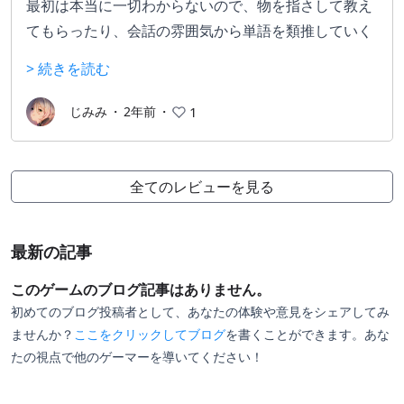
最初は本当に一切わからないので、物を指さして教え
てもらったり、会話の雰囲気から単語を類推していく
独特の楽しさがあるゲーム。プレイ感は推理ゲームに
> 続きを読む
近いかも。
何を喋ってるかわからないながらもストーリーはしっ
じみみ
・
2年前
・
1
かりあり、選択肢次第のマルチエンドにもなってる。
雰囲気もお話もよく、わからないことがわかっていく
楽しみを思い出させてくれる良いゲーム。
全てのレビューを見る
ボリュームも数日で終わる程度でちょうどよい。
最新の記事
このゲームのブログ記事はありません。
初めてのブログ投稿者として、あなたの体験や意見をシェアしてみ
ませんか？
ここをクリックしてブログ
を書くことができます。あな
たの視点で他のゲーマーを導いてください！