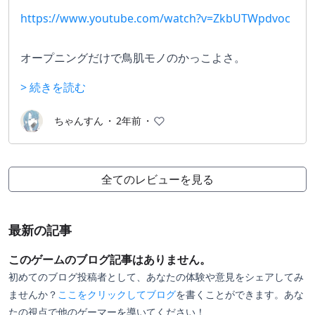
https://www.youtube.com/watch?v=ZkbUTWpdvoc
オープニングだけで鳥肌モノのかっこよさ。
相棒である「ピクシー」と共に展開していくストーリ
> 続きを読む
ーはシリーズ随一の面白さを誇る（と思ってます）
個人的にシリーズでナンバーワンの作品。
ちゃんすん
・
2年前
・
今やるとグラフィックが古すぎてヤバいので、ぜひぜ
ひリメイクしてほしい作品ですね・・・
全てのレビューを見る
最新の記事
このゲームのブログ記事はありません。
初めてのブログ投稿者として、あなたの体験や意見をシェアしてみ
ませんか？
ここをクリックしてブログ
を書くことができます。あな
たの視点で他のゲーマーを導いてください！