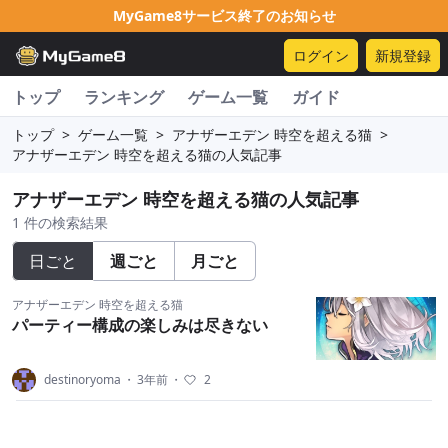
MyGame8サービス終了のお知らせ
ログイン
新規登録
トップ
ランキング
ゲーム一覧
ガイド
トップ
>
ゲーム一覧
>
アナザーエデン 時空を超える猫
>
アナザーエデン 時空を超える猫の人気記事
アナザーエデン 時空を超える猫の人気記事
1 件の検索結果
日ごと
週ごと
月ごと
アナザーエデン 時空を超える猫
パーティー構成の楽しみは尽きない
destinoryoma
・
3年前
・
2