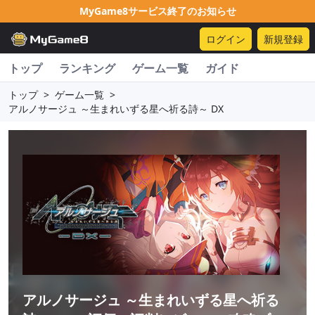
MyGame8サービス終了のお知らせ
ログイン
新規登録
トップ
ランキング
ゲーム一覧
ガイド
トップ
>
ゲーム一覧
>
アルノサージュ ～生まれいずる星へ祈る詩～ DX
アルノサージュ ～生まれいずる星へ祈る