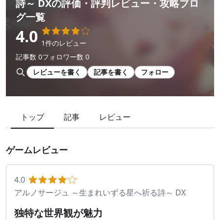
詩～ DX
の評価・評判レビュー・攻略ブロ
グ一覧
4.0
1件のレビュー
記事数 0
フォロワー数 0
レビューを書く
記事を書く
フォロー
トップ
記事
レビュー
ゲームレビュー
4.0
アルノサージュ ～生まれいずる星へ祈る詩～ DX
独特な世界観が魅力