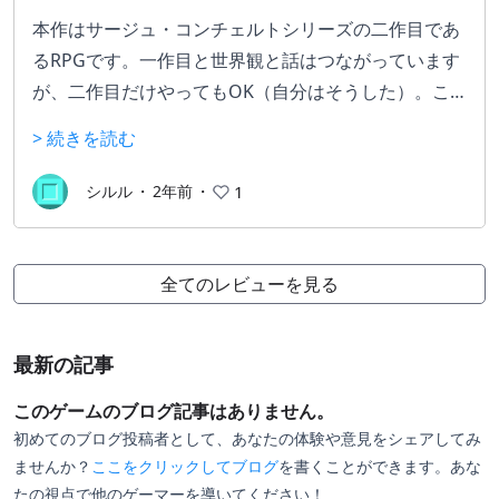
本作はサージュ・コンチェルトシリーズの二作目であ
るRPGです。一作目と世界観と話はつながっています
が、二作目だけやってもOK（自分はそうした）。こ
のゲームの魅力は詩（作中では歌でなくこの表記）が
> 続きを読む
魔法になる独特な世界観です。ゲームシステムは可も
なく不可もなくといった感じですが、唯一無二の世界
シルル
・
2年前
・
1
観だけでこのゲームはほかのRPGに代えがたい魅力が
あります！正直あまり世界観について説明するとそれ
自体がネタバレになりかねないというジレンマ……。
全てのレビューを見る
アルトネリコシリーズと同じで土屋暁がディレクター
なので、アルトネ好きなら買って損なし
最新の記事
このゲームのブログ記事はありません。
初めてのブログ投稿者として、あなたの体験や意見をシェアしてみ
ませんか？
ここをクリックしてブログ
を書くことができます。あな
たの視点で他のゲーマーを導いてください！