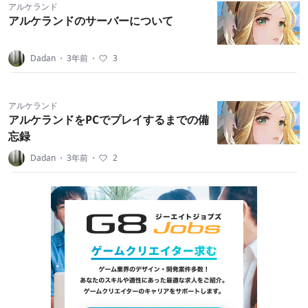
アルケランド
アルケランドのサーバーについて
Dadan
・
3年前
・
3
アルケランド
アルケランドをPCでプレイするまでの備
忘録
Dadan
・
3年前
・
2